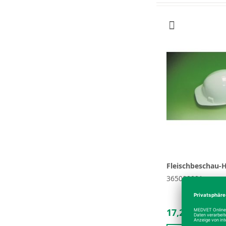
Fleischbeschau-
365000001
17,26 €