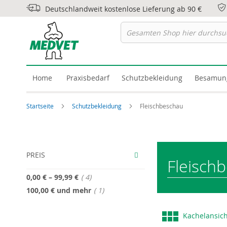
Deutschlandweit kostenlose Lieferung ab 90 €
Home
Praxisbedarf
Schutzbekleidung
Besamun
Startseite
Schutzbekleidung
Fleischbeschau
PREIS
Fleisch
Artikel
0,00 €
–
99,99 €
4
Artikel
100,00 €
und mehr
1
A
Kachelansic
al