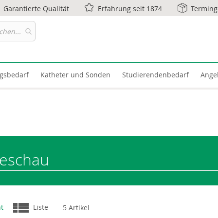
Garantierte Qualität
Erfahrung seit 1874
Terming
gsbedarf
Katheter und Sonden
Studierendenbedarf
Ange
beschau
nzeigen
ht
Liste
5
Artikel
s