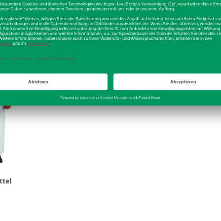
ls
Details
ttel