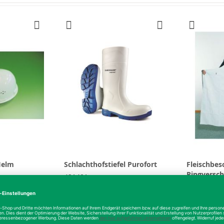
Helm
Schlachthofstiefel Purofort
Fleischbes
Ringversch
421401
362003
66,64 €
ab
72,59