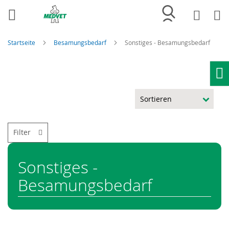
Merkliste
Wa
Startseite
Besamungsbedarf
Sonstiges - Besamungsbedarf
Ho
Filter
Sonstiges -
Besamungsbedarf