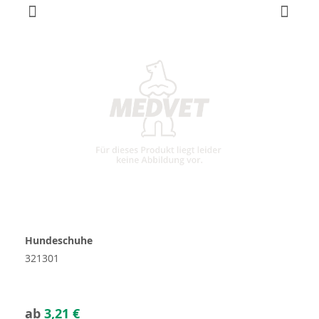
Hundeschuhe
321301
ab
3,21 €