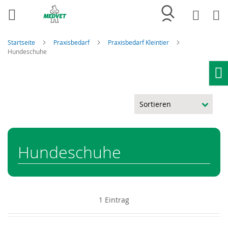
Merkliste
Wa
Startseite
Praxisbedarf
Praxisbedarf Kleintier
Hundeschuhe
Ho
Hundeschuhe
1
Eintrag