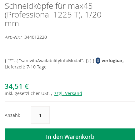
Schneidköpfe für max45
Skip
to
(Professional 1225 T), 1/20
the
mm
beginning
of
the
Art.-Nr.
344012220
images
gallery
verfügbar,
Lieferzeit: 7-10 Tage
34,51 €
inkl.
gesetzlicher
USt. ,
zzgl. Versand
Anzahl:
In den Warenkorb