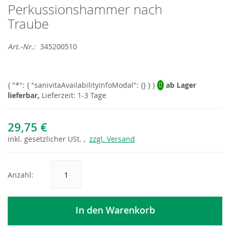
Perkussionshammer nach
Skip
to
Traube
the
beginning
Art.-Nr.
345200510
of
the
images
gallery
ab Lager
lieferbar,
Lieferzeit: 1-3 Tage
29,75 €
inkl.
gesetzlicher
USt. ,
zzgl. Versand
Anzahl:
In den Warenkorb