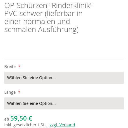
OP-Schürzen "Rinderklinik"
Skip
to
PVC schwer (lieferbar in
the
einer normalen und
beginning
of
schmalen Ausführung)
the
images
gallery
Breite
Länge
59,50 €
ab
inkl.
gesetzlicher
USt. ,
zzgl. Versand