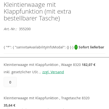
Kleintierwaage mit
Skip
to
Klappfunktion (mit extra
the
bestellbarer Tasche)
beginning
of
the
Art.-Nr.
355200
images
gallery
Sofort lieferbar
Grouped
product
Kleintierwaage mit Klappfunktion , Waage 8320
182,07 €
items
inkl.
gesetzlicher
USt. ,
zzgl. Versand
Kleintierwaage mit Klappfunktion , Tragetasche 8320
35,64 €