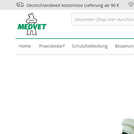
Deutschlandweit kostenlose Lieferung ab 90 €
Home
Praxisbedarf
Schutzbekleidung
Besamun
Skip
to
the
end
of
the
images
gallery