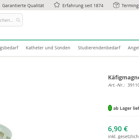
Garantierte Qualität
Erfahrung seit 1874
Terming
gsbedarf
Katheter und Sonden
Studierendenbedarf
Ange
Käfigmagne
Art.-Nr.
3911
ab Lager lie
6,90 €
inkl.
gesetzlich