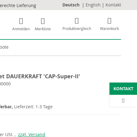
Deutsch
|
English
|
Kontakt
erechte Lieferung
Produktvergleich
Warenkorb
Anmelden
Merkliste
bote
t DAUERKRAFT 'CAP-Super-II'
00000
KONTAKT
ferbar,
Lieferzeit: 1-3 Tage
er
USt. ,
zzgl. Versand