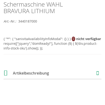
Schermaschine WAHL
Skip
to
BRAVURA LITHIUM
the
beginning
Art.-Nr.
3440187000
of
the
images
gallery
nicht verfügbar
Artikelbeschreibung